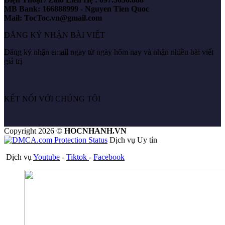
MB Bank: 166888999 - Nguyen Tien Quoc
Mail: TocToc.vn@gmail.com
ĐĂNG KÝ NHẬN BÀI VIẾT
Đăng ký nhận email ngay từ ngày hôm nay và nhận nhiều bài viết
giá trị
KẾT NỐI VỚI CHÚNG TÔI
Copyright 2026 ©
HOCNHANH.VN
Dịch vụ Uy tín
Dịch vụ
Youtube
-
Tiktok
-
Facebook