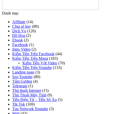
Danh mục
Affiliate
(14)
Chia sẻ hay
(80)
Dịch Vụ
(126)
Đồ Họa
(2)
Ebook
(2)
Facebook
(1)
Intro Video
(2)
Kiếm Tiền Trên Facebook
(44)
Kiếm Tiền Trên Mạng
(183)
Kiếm Tiền Với Video
(70)
Kiếm Tiền Trên Youtube
(133)
Landing page
(3)
Seo Youtube
(80)
Tấm Gương
(4)
Telegram
(1)
Thủ thuật Internet
(15)
Thủ Thuật Máy Tính
(9)
Tiền Điện Tử – Tiền Số Ảo
(5)
Tik Tok
(169)
Top Network Youtube
(3)
Web
(43)