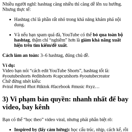
Nhiều người nghĩ: hashtag càng nhiều thì càng dễ lên xu hướng.
Nhưng thực tế:
Hashtag chỉ là phần rất nhỏ trong khả năng khám phá nội
dung.
Và nếu bạn spam quá đà, YouTube có thể
bỏ qua toàn bộ
hashtag
, thậm chí “nghiêm” hơn là
giảm khả năng xuất
hiện trên tìm kiếm/đề xuất
.
Cách làm an toàn:
3–6 hashtag, đúng chủ đề.
Ví dụ:
Video bạn nói “cách edit YouTube Shorts”, hashtag tốt là:
#youtubeshorts #editshorts #capcutshorts #youtubecreator
Chứ đừng nhét kiểu:
#viral #trend #hot #tiktok #facebook #music #xyz…
3) Vi phạm bản quyền: nhanh nhất để bay
video, bay kênh
Bạn có thể “học theo” video viral, nhưng phải phân biệt rõ:
Inspired by (lấy cảm hứng):
học cấu trúc, nhịp, cách kể, rồi