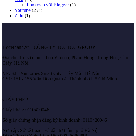
Làm web với Blogger
(1)
Youtube
(254)
Zalo
(1)
HocNhanh.vn - CÔNG TY TOCTOC GROUP
Địa chỉ: Trụ sở chính: Tòa Vimeco, Phạm Hùng, Trung Hoà, Cầu
Giấy, Hà Nội
VP: S3 - Vinhomes Smart City - Tây Mỗ - Hà Nội
CS1: 151 - 155 Vân Đồn Quận 4, Thành phố Hồ Chí Minh
GIẤY PHÉP
Giấy Phép: 0110420046
Số giấy chứng nhận đăng ký kinh doanh: 0110420046
Nơi cấp: Sở kế hoạch và đầu tư thành phố Hà Nội
Điện Thoại / Zalo Liên Hệ : 097.3636.888