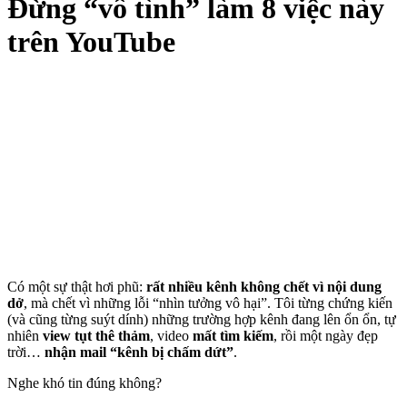
Đừng “vô tình” làm 8 việc này
trên YouTube
Có một sự thật hơi phũ:
rất nhiều kênh không chết vì nội dung
dở
, mà chết vì những lỗi “nhìn tưởng vô hại”. Tôi từng chứng kiến
(và cũng từng suýt dính) những trường hợp kênh đang lên ổn ổn, tự
nhiên
view tụt thê thảm
, video
mất tìm kiếm
, rồi một ngày đẹp
trời…
nhận mail “kênh bị chấm dứt”
.
Nghe khó tin đúng không?