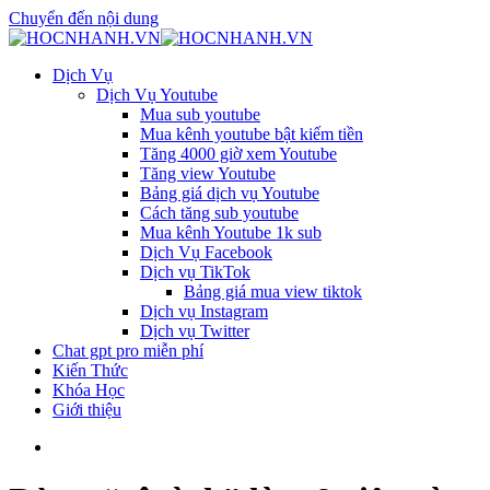
Chuyển đến nội dung
Dịch Vụ
Dịch Vụ Youtube
Mua sub youtube
Mua kênh youtube bật kiếm tiền
Tăng 4000 giờ xem Youtube
Tăng view Youtube
Bảng giá dịch vụ Youtube
Cách tăng sub youtube
Mua kênh Youtube 1k sub
Dịch Vụ Facebook
Dịch vụ TikTok
Bảng giá mua view tiktok
Dịch vụ Instagram
Dịch vụ Twitter
Chat gpt pro miễn phí
Kiến Thức
Khóa Học
Giới thiệu