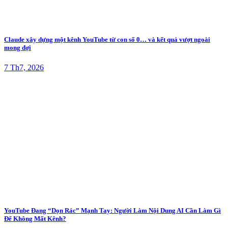
Claude xây dựng một kênh YouTube từ con số 0… và kết quả vượt ngoài
mong đợi
7 Th7, 2026
YouTube Đang “Dọn Rác” Mạnh Tay: Người Làm Nội Dung AI Cần Làm Gì
Để Không Mất Kênh?