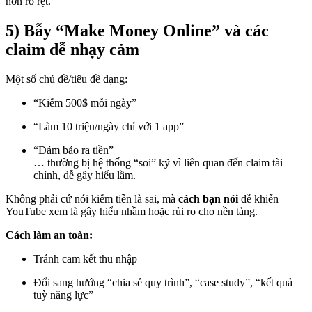
hơn rõ rệt.
5) Bẫy “Make Money Online” và các
claim dễ nhạy cảm
Một số chủ đề/tiêu đề dạng:
“Kiếm 500$ mỗi ngày”
“Làm 10 triệu/ngày chỉ với 1 app”
“Đảm bảo ra tiền”
… thường bị hệ thống “soi” kỹ vì liên quan đến claim tài
chính, dễ gây hiểu lầm.
Không phải cứ nói kiếm tiền là sai, mà
cách bạn nói
dễ khiến
YouTube xem là gây hiểu nhầm hoặc rủi ro cho nền tảng.
Cách làm an toàn:
Tránh cam kết thu nhập
Đổi sang hướng “chia sẻ quy trình”, “case study”, “kết quả
tuỳ năng lực”