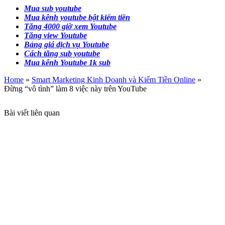
Mua sub youtube
Mua kênh youtube bật kiếm tiền
Tăng 4000 giờ xem Youtube
Tăng view Youtube
Bảng giá dịch vụ Youtube
Cách tăng sub youtube
Mua kênh Youtube 1k sub
Home
»
Smart Marketing Kinh Doanh và Kiếm Tiền Online
»
Đừng “vô tình” làm 8 việc này trên YouTube
Bài viết liên quan