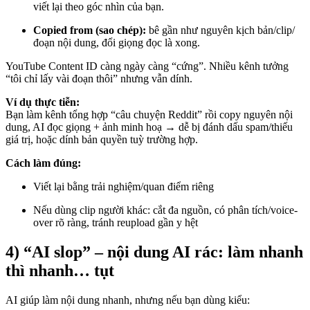
viết lại theo góc nhìn của bạn.
Copied from (sao chép):
bê gần như nguyên kịch bản/clip/
đoạn nội dung, đổi giọng đọc là xong.
YouTube Content ID càng ngày càng “cứng”. Nhiều kênh tưởng
“tôi chỉ lấy vài đoạn thôi” nhưng vẫn dính.
Ví dụ thực tiễn:
Bạn làm kênh tổng hợp “câu chuyện Reddit” rồi copy nguyên nội
dung, AI đọc giọng + ảnh minh hoạ → dễ bị đánh dấu spam/thiếu
giá trị, hoặc dính bản quyền tuỳ trường hợp.
Cách làm đúng:
Viết lại bằng trải nghiệm/quan điểm riêng
Nếu dùng clip người khác: cắt đa nguồn, có phân tích/voice-
over rõ ràng, tránh reupload gần y hệt
4) “AI slop” – nội dung AI rác: làm nhanh
thì nhanh… tụt
AI giúp làm nội dung nhanh, nhưng nếu bạn dùng kiểu: