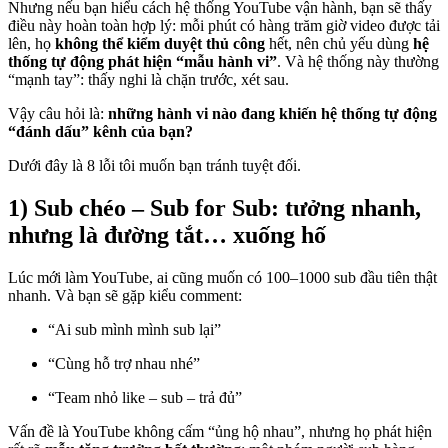
Nhưng nếu bạn hiểu cách hệ thống YouTube vận hành, bạn sẽ thấy
điều này hoàn toàn hợp lý: mỗi phút có hàng trăm giờ video được tải
lên, họ
không thể kiểm duyệt thủ công
hết, nên chủ yếu dùng
hệ
thống tự động phát hiện “mẫu hành vi”
. Và hệ thống này thường
“mạnh tay”: thấy nghi là chặn trước, xét sau.
Vậy câu hỏi là:
những hành vi nào đang khiến hệ thống tự động
“đánh dấu” kênh của bạn?
Dưới đây là 8 lỗi tôi muốn bạn tránh tuyệt đối.
1) Sub chéo – Sub for Sub: tưởng nhanh,
nhưng là đường tắt… xuống hố
Lúc mới làm YouTube, ai cũng muốn có 100–1000 sub đầu tiên thật
nhanh. Và bạn sẽ gặp kiểu comment:
“Ai sub mình mình sub lại”
“Cùng hỗ trợ nhau nhé”
“Team nhỏ like – sub – trả đủ”
Vấn đề là YouTube không cấm “ủng hộ nhau”, nhưng họ phát hiện