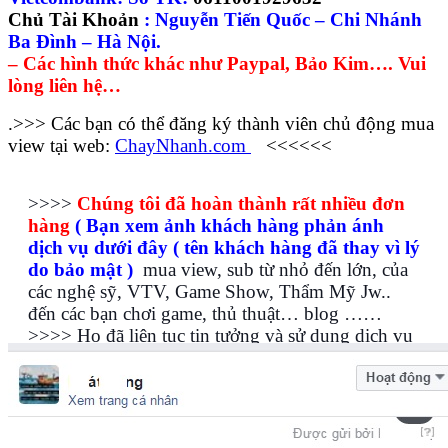
Chủ Tài Khoản
: Nguyễn Tiến Quốc – Chi Nhánh
Ba Đình – Hà Nội.
– Các hình thức khác như Paypal, Bảo Kim…. Vui
lòng liên hệ…
.>>> Các bạn có thể đăng ký thành viên chủ động mua
view tại web:
ChayNhanh.com
<<<<<<
>>>>
Chúng tôi đã hoàn thành rất nhiều đơn
hàng
( Bạn xem ảnh khách hàng phản ánh
dịch vụ dưới đây ( tên khách hàng đã thay vì lý
do bảo mật )
mua view, sub từ nhỏ đến lớn, của
các nghệ sỹ, VTV, Game Show, Thẩm Mỹ Jw..
đến các bạn chơi game, thủ thuật… blog ……
>>>> Họ đã liên tục tin tưởng và sử dụng dịch vụ
chúng tôi, Vì đội ngũ hỗ trợ dịch vụ phục vụ là
người Việt Nam, Bảo hành dịch vụ, cam kết nếu
không đúng như thỏa thuận, tụt view… sẽ hoàn
lại tiền 100%….>>>>>>>>> “
Một số hình ảnh
phản hồi của khách sử dụng dịch vụ
“