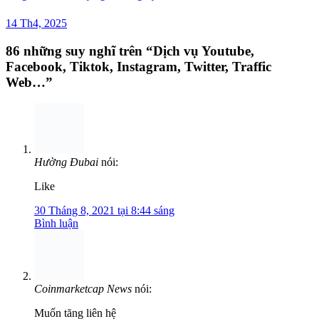
14 Th4, 2025
86 những suy nghĩ trên “
Dịch vụ Youtube,
Facebook, Tiktok, Instagram, Twitter, Traffic
Web…
”
Hường Đubai
nói:
Like
30 Tháng 8, 2021 tại 8:44 sáng
Bình luận
Coinmarketcap News
nói:
Muốn tăng liên hệ
13 Tháng 8, 2022 tại 11:02 chiều
Bình luận
Nguyễn Tiến Quốc
nói: