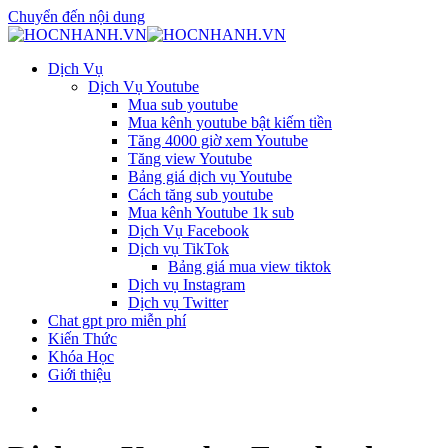
Chuyển đến nội dung
Dịch Vụ
Dịch Vụ Youtube
Mua sub youtube
Mua kênh youtube bật kiếm tiền
Tăng 4000 giờ xem Youtube
Tăng view Youtube
Bảng giá dịch vụ Youtube
Cách tăng sub youtube
Mua kênh Youtube 1k sub
Dịch Vụ Facebook
Dịch vụ TikTok
Bảng giá mua view tiktok
Dịch vụ Instagram
Dịch vụ Twitter
Chat gpt pro miễn phí
Kiến Thức
Khóa Học
Giới thiệu