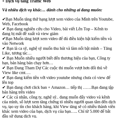
+ Dịch vụ tăng Traffic Web
Và nhiều dịch vụ khác… dành cho những ai đang muốn:
✔
Bạn Muốn tăng thứ hạng lượt xem video của Mình trên Youtube,
Web, Facebook
✔
Bạn đang nghiên cứu cho Video, bài viết Lên Top – Kênh to
đang bị mất đề xuất và view giảm
✔
Bạn Muốn tăng lượt xem video để đủ điều kiện bật kiếm tiền và
vào Network
✔
Bạn là ca sỹ, nghệ sỹ muốn thu hút và làm nổi bật mình – Tăng
Like, tương tác…
✔
Bạn Muốn nhiều người biết đến thương hiệu của bạn, Công ty
bạn, bán hàng bán chạy hơn…
✔
Bạn Đang Tham Dự Các cuộc thi muốn vượt hơn đối thủ về
View like cmt….
✔
Bạn đang kiếm tiền với video youtube nhưng chưa có view để
lên top
✔
Bạn đang chơi click ban + Amazon… tiếp thị ……Bạn đang tập
bán hàng trên video
✔
Các cá nhân, công ty, nghệ sỹ.. đang muốn đẩy video và kênh
của mình, số lượt xem tăng chứng tỏ nhiều người quan tâm đến dịch
vụ, tạo uy tín cho khách hàng, khi View tăng sẽ có nhiều thành viên
khác xem video của bạn, dịch vụ của bạn….. Chỉ từ 5.000 để bắt
đầu sử dụng dịch vụ.