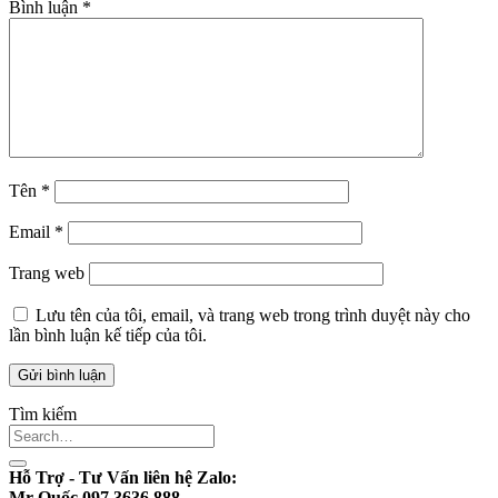
Tên
*
Email
*
Trang web
Lưu tên của tôi, email, và trang web trong trình duyệt này cho
lần bình luận kế tiếp của tôi.
Tìm kiếm
Hỗ Trợ - Tư Vấn liên hệ Zalo:
Mr Quốc 097.3636.888
Ms Thư 0911.22.2323
Mr Đại 0333.517.999
HocNhanh 0333516999
Ms Quyên : 0979.789.111
Đây rồi
Kiếm tiền với Aff Ai Ngay.
Tải Ebook
Sách Youtube Thực Chiến