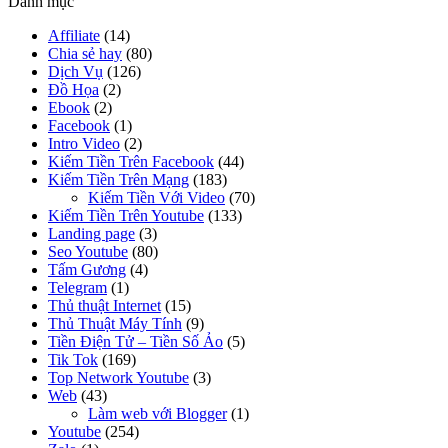
Kiếm Tiền Trên Mạng
(183)
Kiếm Tiền Với Video
(70)
Kiếm Tiền Trên Youtube
(133)
Landing page
(3)
Seo Youtube
(80)
Tấm Gương
(4)
Telegram
(1)
Thủ thuật Internet
(15)
Thủ Thuật Máy Tính
(9)
Tiền Điện Tử – Tiền Số Ảo
(5)
Tik Tok
(169)
Top Network Youtube
(3)
Web
(43)
Làm web với Blogger
(1)
Youtube
(254)
Zalo
(1)
HocNhanh.vn - CÔNG TY TOCTOC GROUP
Địa chỉ: Trụ sở chính: Tòa Vimeco, Phạm Hùng, Trung Hoà, Cầu
Giấy, Hà Nội