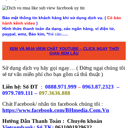
Bảo mật thông tin khách hàng khi sử dụng dịch vụ. (
Có bảo
hành kênh video
)
Hình thức thanh toán đa dạng, các ngân hàng, ví điện tử,
paypal, wmz, Bảo kim, *
thẻ cào
…..
XEM VÀ MUA VIEW CHẤT YOUTUBE – CLICK NGAY
THỜI
GIAN XEM LÂU
Sử dụng dịch vụ hãy gọi ngay… ( Đừng ngại chúng tôi
sẽ tư vấn miễn phí cho bạn gồm cả thủ thuật )
Liên hệ: Số ĐT
:
0888.971.999
–
0963.87.2323
–
0979.789.111 –
097.3636.888
Chát Facebook/ nhắn tin facebook chúng tôi :
https://www.facebook.com/BHmedia.Com.Vn
Hướng Dẫn Thanh Toán : Chuyển khoản
Vietcombank: Số TK:
0611001929632