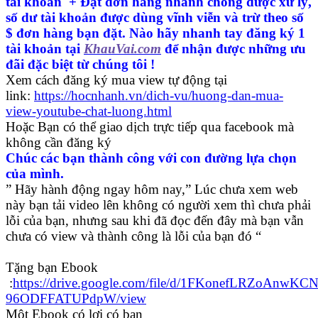
tài khoản + Đặt đơn hàng nhanh chóng được xử lý,
số dư tài khoản được dùng vĩnh viễn và trừ theo số
$ đơn hàng bạn đặt. Nào hãy nhanh tay đăng ký 1
tài khoản tại
KhauVai.com
để nhận được những ưu
đãi đặc biệt từ chúng tôi !
Xem cách đăng ký mua view tự động tại
link:
https://hocnhanh.vn/dich-vu/huong-dan-mua-
view-youtube-chat-luong.html
Hoặc Bạn có thể giao dịch trực tiếp qua facebook mà
không cần đăng ký
Chúc các bạn thành công với con đường lựa chọn
của mình.
” Hãy hành động ngay hôm nay,” Lúc chưa xem web
này bạn tải video lên không có người xem thì chưa phải
lỗi của bạn, nhưng sau khi đã đọc đến đây mà bạn vẫn
chưa có view và thành công là lỗi của bạn đó “
Tặng bạn Ebook
:
https://drive.google.com/file/d/1FKonefLRZoAnwKCN
96ODFFATUPdpW/view
Một Ebook có lợi có bạn