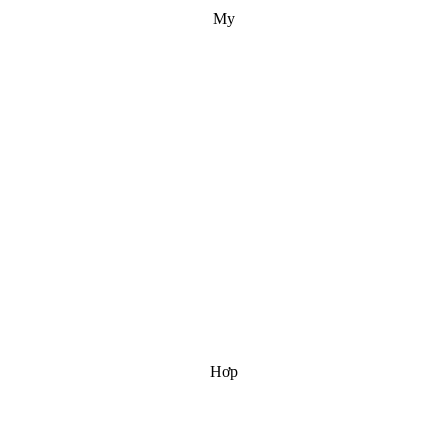
My
Hơp