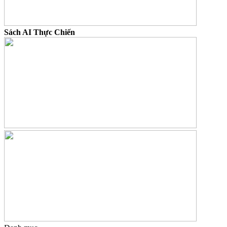
Danh mục
Affiliate
(14)
Chia sẻ hay
(80)
Dịch Vụ
(126)
Đồ Họa
(2)
Ebook
(2)
Facebook
(1)
Intro Video
(2)
Kiếm Tiền Trên Facebook
(44)