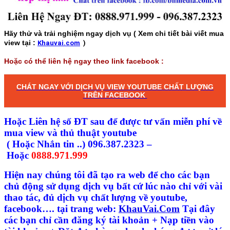
Hãy thử và trải nghiệm ngay dịch vụ ( Xem chi tiết bài viết mua
view tại :
Khauvai.com
)
Hoặc có thể liên hệ ngay theo link facebook :
CHÁT NGAY VỚI DỊCH VỤ VIEW YOUTUBE CHẤT LƯỢNG
TRÊN FACEBOOK
Hoặc Liên hệ số ĐT sau để được tư vấn miễn phí về
mua view và thủ thuật youtube
( Hoặc Nhắn tin ..) 096.387.2323 –
Hoặc
0888.971.999
Hiện nay
chúng tôi đã tạo ra web để cho các bạn
chủ động sử dụng dịch vụ bất cứ lúc nào chỉ với vài
thao tác, đủ dịch vụ chất lượng về youtube,
facebook…. tại trang web:
KhauVai.Com
Tại đây
các bạn chỉ cần đăng ký tài khoản + Nạp tiền vào