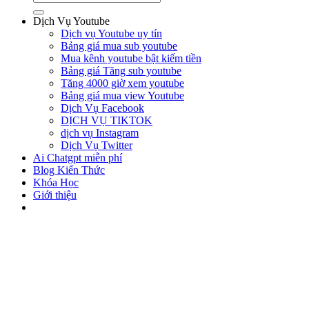
Dịch Vụ Youtube
Dịch vụ Youtube uy tín
Bảng giá mua sub youtube
Mua kênh youtube bật kiếm tiền
Bảng giá Tăng sub youtube
Tăng 4000 giờ xem youtube
Bảng giá mua view Youtube
Dịch Vụ Facebook
DỊCH VỤ TIKTOK
dịch vụ Instagram
Dịch Vụ Twitter
Ai Chatgpt miễn phí
Blog Kiến Thức
Khóa Học
Giới thiệu