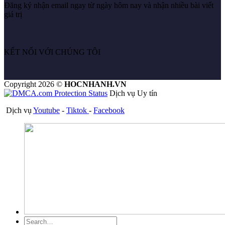
Đăng ký nhận email ngay từ ngày hôm nay và nhận nhiều bài viết
giá trị
KẾT NỐI VỚI CHÚNG TÔI
Copyright 2026 ©
HOCNHANH.VN
Dịch vụ Uy tín
Dịch vụ
Youtube
-
Tiktok
-
Facebook