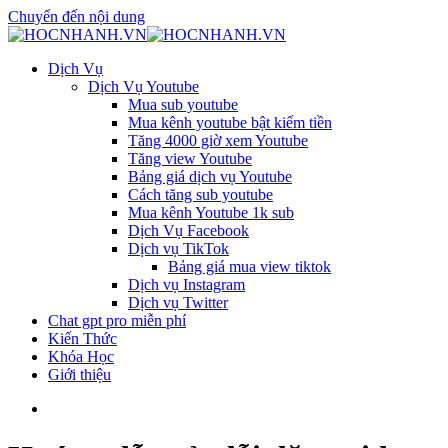
Chuyển đến nội dung
Dịch Vụ
Dịch Vụ Youtube
Mua sub youtube
Mua kênh youtube bật kiếm tiền
Tăng 4000 giờ xem Youtube
Tăng view Youtube
Bảng giá dịch vụ Youtube
Cách tăng sub youtube
Mua kênh Youtube 1k sub
Dịch Vụ Facebook
Dịch vụ TikTok
Bảng giá mua view tiktok
Dịch vụ Instagram
Dịch vụ Twitter
Chat gpt pro miễn phí
Kiến Thức
Khóa Học
Giới thiệu