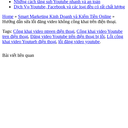
Những cách tăng sub Youtube nhanh và an toàn
Dịch Vụ Youtube, Facebook và các loại đều có rất chất lượng
Home
»
Smart Marketing Kinh Doanh và Kiếm Tiền Online
»
Hướng dẫn sửa lỗi đăng video không công khai trên điện thoại.
Tags:
Công khai video ntreen điện thoại
,
Công khai video Youtube
tren điện thoại
,
Đăng video Youtube trên điện thoại bị lỗi
,
Lỗi công
khai video Youtueb điện thoại
,
lỗi đăng video youtube
.
Bài viết liên quan