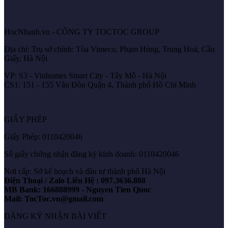
HocNhanh.vn - CÔNG TY TOCTOC GROUP
Địa chỉ: Trụ sở chính: Tòa Vimeco, Phạm Hùng, Trung Hoà, Cầu
Giấy, Hà Nội
VP: S3 - Vinhomes Smart City - Tây Mỗ - Hà Nội
CS1: 151 - 155 Vân Đồn Quận 4, Thành phố Hồ Chí Minh
GIẤY PHÉP
Giấy Phép: 0110420046
Số giấy chứng nhận đăng ký kinh doanh: 0110420046
Nơi cấp: Sở kế hoạch và đầu tư thành phố Hà Nội
Điện Thoại / Zalo Liên Hệ : 097.3636.888
MB Bank: 166888999 - Nguyen Tien Quoc
Mail: TocToc.vn@gmail.com
ĐĂNG KÝ NHẬN BÀI VIẾT